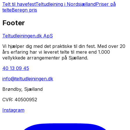
Telt til havefest
Teltudlejning i
Nordsjælland
Priser på
telte
Beregn pris
Footer
Teltudlejningen.dk ApS
Vi hjælper dig med det praktiske til din fest. Med over 20
års erfaring har vi leveret telte til mere end 1.000
vellykkede arrangementer på Sjælland.
40 13 09 45
info@teltudlejningen.dk
Brøndby
,
Sjælland
CVR:
40500952
Instagram