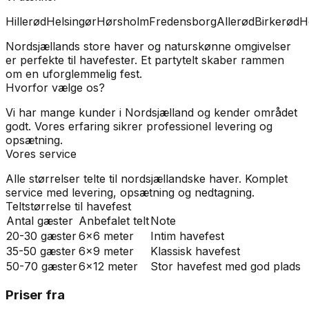
Hillerød
Helsingør
Hørsholm
Fredensborg
Allerød
Birkerød
H
Nordsjællands store haver og naturskønne omgivelser
er perfekte til havefester. Et partytelt skaber rammen
om en uforglemmelig fest.
Hvorfor vælge os?
Vi har mange kunder i Nordsjælland og kender området
godt. Vores erfaring sikrer professionel levering og
opsætning.
Vores service
Alle størrelser telte til nordsjællandske haver. Komplet
service med levering, opsætning og nedtagning.
Teltstørrelse til havefest
Antal gæster
Anbefalet telt
Note
20-30 gæster
6x6 meter
Intim havefest
35-50 gæster
6x9 meter
Klassisk havefest
50-70 gæster
6x12 meter
Stor havefest med god plads
Priser fra