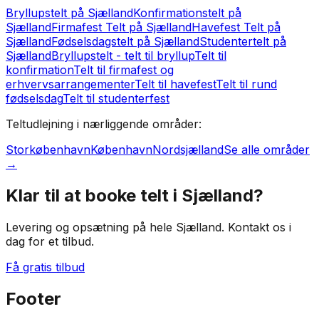
Bryllupstelt på Sjælland
Konfirmationstelt på
Sjælland
Firmafest Telt på Sjælland
Havefest Telt på
Sjælland
Fødselsdagstelt på Sjælland
Studentertelt på
Sjælland
Bryllupstelt - telt til bryllup
Telt til
konfirmation
Telt til firmafest og
erhvervsarrangementer
Telt til havefest
Telt til rund
fødselsdag
Telt til studenterfest
Teltudlejning i nærliggende områder:
Storkøbenhavn
København
Nordsjælland
Se alle områder
→
Klar til at booke telt i
Sjælland
?
Levering og opsætning på hele Sjælland
. Kontakt os i
dag for et tilbud.
Få gratis tilbud
Footer