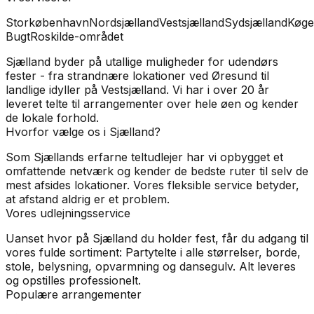
Storkøbenhavn
Nordsjælland
Vestsjælland
Sydsjælland
Køge
Bugt
Roskilde-området
Sjælland byder på utallige muligheder for udendørs
fester - fra strandnære lokationer ved Øresund til
landlige idyller på Vestsjælland. Vi har i over 20 år
leveret telte til arrangementer over hele øen og kender
de lokale forhold.
Hvorfor vælge os i
Sjælland
?
Som Sjællands erfarne teltudlejer har vi opbygget et
omfattende netværk og kender de bedste ruter til selv de
mest afsides lokationer. Vores fleksible service betyder,
at afstand aldrig er et problem.
Vores udlejningsservice
Uanset hvor på Sjælland du holder fest, får du adgang til
vores fulde sortiment: Partytelte i alle størrelser, borde,
stole, belysning, opvarmning og dansegulv. Alt leveres
og opstilles professionelt.
Populære arrangementer