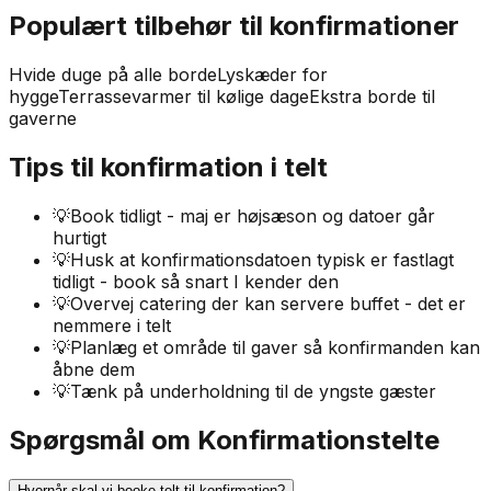
Populært tilbehør til konfirmationer
Hvide duge på alle borde
Lyskæder for
hygge
Terrassevarmer til kølige dage
Ekstra borde til
gaverne
Tips til konfirmation i telt
💡
Book tidligt - maj er højsæson og datoer går
hurtigt
💡
Husk at konfirmationsdatoen typisk er fastlagt
tidligt - book så snart I kender den
💡
Overvej catering der kan servere buffet - det er
nemmere i telt
💡
Planlæg et område til gaver så konfirmanden kan
åbne dem
💡
Tænk på underholdning til de yngste gæster
Spørgsmål om Konfirmationstelte
Hvornår skal vi booke telt til konfirmation?