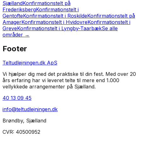
Sjælland
Konfirmationstelt på
Frederiksberg
Konfirmationstelt i
Gentofte
Konfirmationstelt i Roskilde
Konfirmationstelt på
Amager
Konfirmationstelt i Hvidovre
Konfirmationstelt i
Greve
Konfirmationstelt i Lyngby-Taarbæk
Se alle
områder →
Footer
Teltudlejningen.dk ApS
Vi hjælper dig med det praktiske til din fest. Med over 20
års erfaring har vi leveret telte til mere end 1.000
vellykkede arrangementer på Sjælland.
40 13 09 45
info@teltudlejningen.dk
Brøndby
,
Sjælland
CVR:
40500952