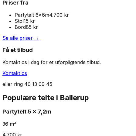
Priser fra
Partytelt 6x6m
4.700 kr
Stol
15
kr
Bord
85
kr
Se alle priser →
Få et tilbud
Kontakt os i dag for et uforpligtende tilbud.
Kontakt os
eller ring
40 13 09 45
Populære telte i
Ballerup
Partytelt
5 x 7,2m
36
m²
4.700
kr