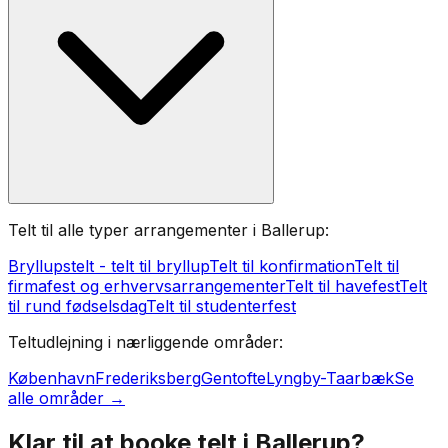
Telt til alle typer arrangementer i Ballerup:
Bryllupstelt - telt til bryllup
Telt til konfirmation
Telt til
firmafest og erhvervsarrangementer
Telt til havefest
Telt
til rund fødselsdag
Telt til studenterfest
Teltudlejning i nærliggende områder:
København
Frederiksberg
Gentofte
Lyngby-Taarbæk
Se
alle områder →
Klar til at booke telt i
Ballerup
?