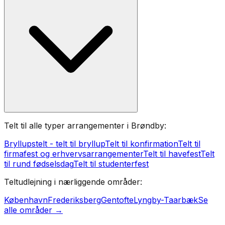
Telt til alle typer arrangementer i Brøndby:
Bryllupstelt - telt til bryllup
Telt til konfirmation
Telt til
firmafest og erhvervsarrangementer
Telt til havefest
Telt
til rund fødselsdag
Telt til studenterfest
Teltudlejning i nærliggende områder:
København
Frederiksberg
Gentofte
Lyngby-Taarbæk
Se
alle områder →