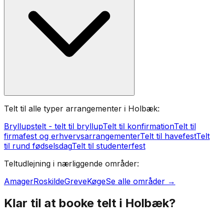
Telt til alle typer arrangementer i Holbæk:
Bryllupstelt - telt til bryllup
Telt til konfirmation
Telt til
firmafest og erhvervsarrangementer
Telt til havefest
Telt
til rund fødselsdag
Telt til studenterfest
Teltudlejning i nærliggende områder:
Amager
Roskilde
Greve
Køge
Se alle områder →
Klar til at booke telt i
Holbæk
?