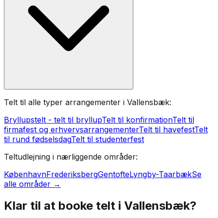
Telt til alle typer arrangementer i Vallensbæk:
Bryllupstelt - telt til bryllup
Telt til konfirmation
Telt til
firmafest og erhvervsarrangementer
Telt til havefest
Telt
til rund fødselsdag
Telt til studenterfest
Teltudlejning i nærliggende områder:
København
Frederiksberg
Gentofte
Lyngby-Taarbæk
Se
alle områder →
Klar til at booke telt i
Vallensbæk
?